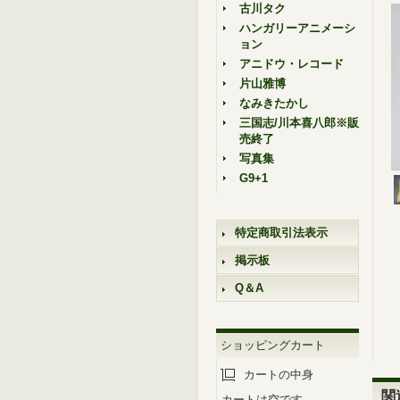
古川タク
ハンガリーアニメーシ
ョン
アニドウ・レコード
片山雅博
なみきたかし
三国志/川本喜八郎※販
売終了
写真集
G9+1
特定商取引法表示
掲示板
Q＆A
ショッピングカート
カートの中身
関
カートは空です。