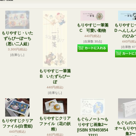
もりやすじ一筆箋
もりやすじ
C 可愛い動物
D へんしん
もりやすじ・いた
のひみ
440円
(税込)
ずらぴーぽーち
[在庫数 30点]
440円
(税
（悪い二人組）
[在庫数 67
3,300円
(税込)
[在庫なし]
もりやすじ一筆箋
B いたずらぴー
ぽ
440円
(税込)
[在庫なし]
もりやすじクリア
もぐらノート〜も
もりやすじクリア
もぐらの
ファイル（花の妖
りやすじ画集2〜
ファイル(白雪姫)
オ〜もりや
精）
[ISBN 978493854
440円
(税込)
集3〜
440円
(税込)
3311]