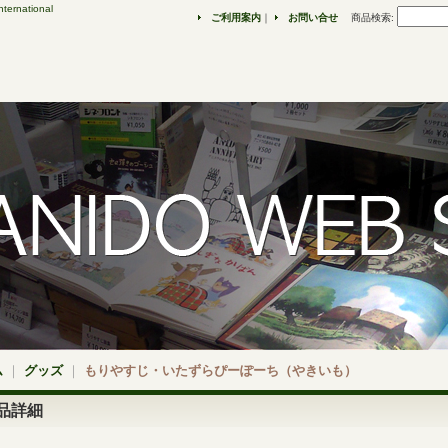
ternational
ご利用案内
｜
お問い合せ
商品検索
:
ム
｜
グッズ
｜
もりやすじ・いたずらぴーぽーち（やきいも）
品詳細