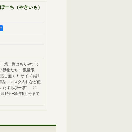
ぽーち（やきいも）
ア
チ！第一弾はもりやすじ
い動物たち！ 数量限
逃し無く！ サイズ 縦1
や化粧品、マスク入れなど使
いたずらぴーぽ” 〈こ
6月号〜38年8月号まで