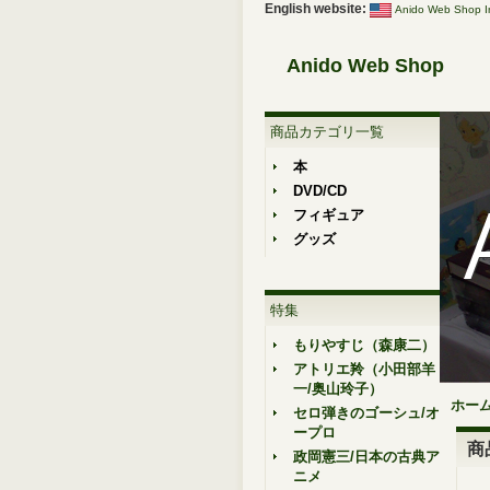
English website:
Anido Web Shop In
Anido Web Shop
商品カテゴリ一覧
本
DVD/CD
フィギュア
グッズ
特集
もりやすじ（森康二）
アトリエ羚（小田部羊
一/奥山玲子）
ホー
セロ弾きのゴーシュ/オ
ープロ
商
政岡憲三/日本の古典ア
ニメ