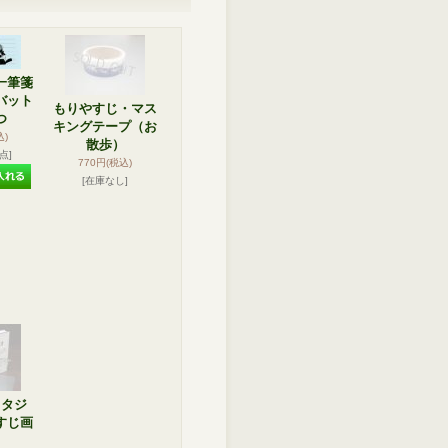
一筆箋
バット
もりやすじ・マス
つ
キングテープ（お
込)
散歩）
点]
770円
(税込)
[在庫なし]
スタジ
すじ画