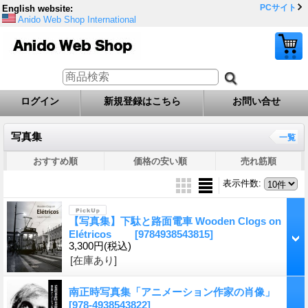
PCサイト
English website:
Anido Web Shop International
ログイン
新規登録はこちら
お問い合せ
写真集
一覧
おすすめ順
価格の安い順
売れ筋順
表示件数
:
【写真集】下駄と路面電車 Wooden Clogs on
Elétricos
[9784938543815]
3,300円
(税込)
[在庫あり]
南正時写真集「アニメーション作家の肖像」
[978-4938543822]