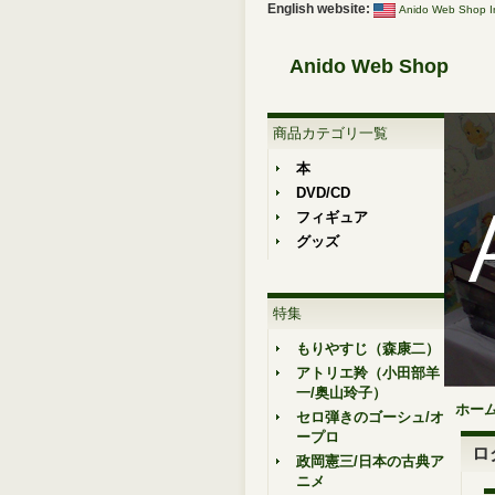
English website:
Anido Web Shop In
Anido Web Shop
商品カテゴリ一覧
本
DVD/CD
フィギュア
グッズ
特集
もりやすじ（森康二）
アトリエ羚（小田部羊
一/奥山玲子）
ホー
セロ弾きのゴーシュ/オ
ープロ
ロ
政岡憲三/日本の古典ア
ニメ