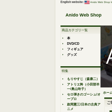
English website:
Anido Web Shop In
Anido Web Shop
商品カテゴリ一覧
本
DVD/CD
フィギュア
グッズ
特集
もりやすじ（森康二）
アトリエ羚（小田部羊
一/奥山玲子）
ホー
セロ弾きのゴーシュ/オ
ープロ
ご
政岡憲三/日本の古典ア
ニメ