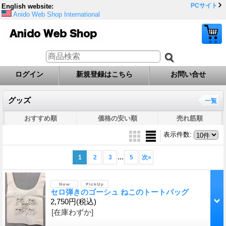
PCサイト
English website:
Anido Web Shop International
ログイン
新規登録はこちら
お問い合せ
グッズ
一覧
おすすめ順
価格の安い順
売れ筋順
表示件数
:
...
1
2
3
5
次
»
セロ弾きのゴーシュ ねこのトートバッグ
2,750円
(税込)
[在庫わずか]