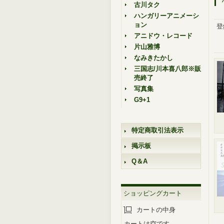
古川タク
ハンガリーアニメーシ
ョン
登
アニドウ・レコード
片山雅博
なみきたかし
三国志/川本喜八郎※販
売終了
写真集
G9+1
特定商取引法表示
掲示板
Q＆A
ショッピングカート
カートの中身
カートは空です。