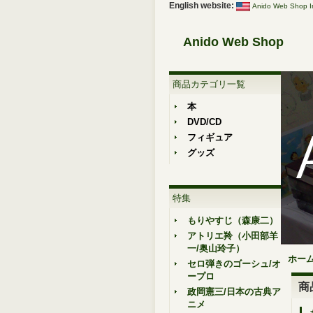
English website:
Anido Web Shop In
Anido Web Shop
商品カテゴリ一覧
本
DVD/CD
フィギュア
グッズ
特集
もりやすじ（森康二）
アトリエ羚（小田部羊
一/奥山玲子）
ホー
セロ弾きのゴーシュ/オ
ープロ
商
政岡憲三/日本の古典ア
ニメ