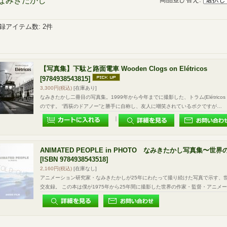
なみきたかし
録アイテム数
:
2件
【写真集】下駄と路面電車 Wooden Clogs on Elétricos
[9784938543815]
3,300円
(税込)
[在庫あり]
なみきたかし二冊目の写真集。1999年から今年までに撮影した、トラム(Elétrico
のです。 “西荻のドアノー”と勝手に自称し、友人に嘲笑されているボクですが…
｜
ANIMATED PEOPLE in PHOTO なみきたかし写真集〜
[ISBN 9784938543518]
2,160円
(税込)
[在庫なし]
アニメーション研究家・なみきたかしが25年にわたって撮り続けた写真で示す、
交友録。 この本は僕が1975年から25年間に撮影した世界の作家・監督・アニメ