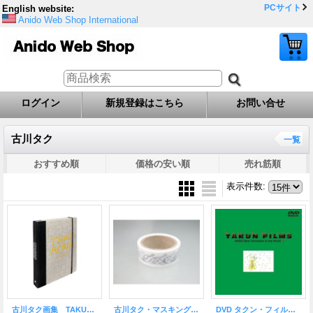
PCサイト
English website:
Anido Web Shop International
ログイン
新規登録はこちら
お問い合せ
古川タク
一覧
おすすめ順
価格の安い順
売れ筋順
表示件数
:
古川タク画集 TAKUPEDIA
古川タク・マスキングテープ（タクノザウルス）
DVD タクン・フィルムズ 古川タク作品集