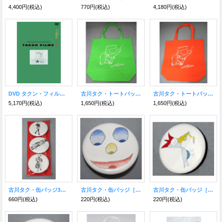
4,400円
(税込)
770円
(税込)
4,180円
(税込)
DVD タクン・フィルムズ2 上京物語
古川タク・トートバッグ［ライム］
古川タク・トートバッグ［オレンジ］
5,170円
(税込)
1,650円
(税込)
1,650円
(税込)
古川タク・缶バッジ3個セット［CAFE BAR］
古川タク・缶バッジ［ｓｍｉｌｅ］
古川タク・缶バッジ［きつつき］
660円
(税込)
220円
(税込)
220円
(税込)