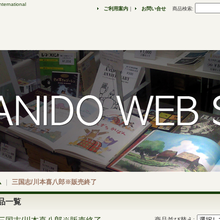
ternational
ご利用案内
｜
お問い合せ
商品検索
:
ム
｜
三国志/川本喜八郎※販売終了
品一覧
商品並び替え
: