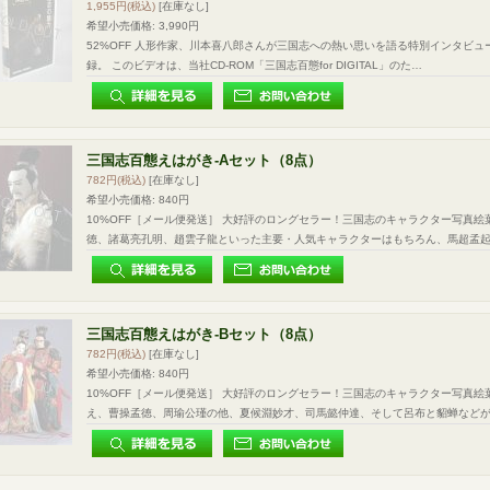
1,955円
(税込)
[在庫なし]
希望小売価格
:
3,990円
52%OFF 人形作家、川本喜八郎さんが三国志への熱い思いを語る特別インタビュー
録。 このビデオは、当社CD-ROM「三国志百態for DIGITAL」のた…
三国志百態えはがき-Aセット（8点）
782円
(税込)
[在庫なし]
希望小売価格
:
840円
10%OFF［メール便発送］ 大好評のロングセラー！三国志のキャラクター写真絵
徳、諸葛亮孔明、趙雲子龍といった主要・人気キャラクターはもちろん、馬超孟
三国志百態えはがき-Bセット（8点）
782円
(税込)
[在庫なし]
希望小売価格
:
840円
10%OFF［メール便発送］ 大好評のロングセラー！三国志のキャラクター写真絵
え、曹操孟徳、周瑜公瑾の他、夏候淵妙才、司馬懿仲達、そして呂布と貂蝉など