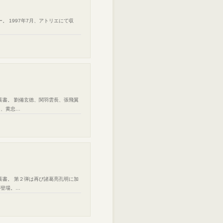
。 1997年7月、アトリエにて収
葉書。 劉備玄徳、関羽雲長、張飛翼
起、黄忠…
葉書。 第２弾は再び諸葛亮孔明に加
が登場。…