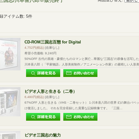
三国志/川本喜八郎※販売終了
録アイテム数
:
5件
CD-ROM三国志百態 for Digital
4,752円
(税込)
[在庫なし]
希望小売価格
:
9,240円
50%OFF 古代の英雄・豪傑たちのロマンと興亡...華麗な“三国志”の群像を活写
川本喜八郎（「平家物語」人形美術制作／アニメーション作家）の素晴しい人形
ビデオ人形と生きる（二巻）
6,480円
(税込)
[在庫なし]
67%OFF 人形と生きる（VHS・二巻セット） 1-川本喜八郎の世界 幻の舞台パ
け復活しました。 それを完全収録した貴重な記録映像です。 「三国…
ビデオ三国志の魅力