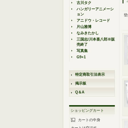
古川タク
ハンガリーアニメーシ
ョン
登
アニドウ・レコード
片山雅博
なみきたかし
三国志/川本喜八郎※販
売終了
写真集
G9+1
特定商取引法表示
掲示板
Q＆A
ショッピングカート
カートの中身
カートは空です。