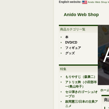
English website:
Anido Web Shop In
Anido Web Shop
商品カテゴリ一覧
本
DVD/CD
フィギュア
グッズ
特集
もりやすじ（森康二）
アトリエ羚（小田部羊
一/奥山玲子）
ホー
セロ弾きのゴーシュ/オ
ープロ
商
政岡憲三/日本の古典ア
ニメ