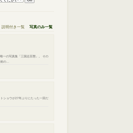
説明付き一覧
写真のみ一覧
した唯一の写真集「三国志百態」。 その
美術の…
ペットショウが27年ぶりにたった一回だ