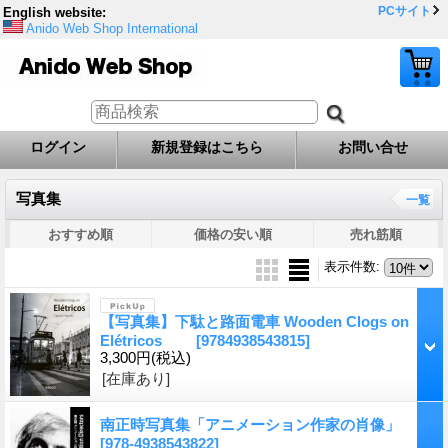
PCサイト
English website:
Anido Web Shop International
ログイン
新規登録はこちら
お問い合せ
写真集
一覧
おすすめ順
価格の安い順
売れ筋順
表示件数
:
【写真集】下駄と路面電車 Wooden Clogs on
Elétricos
[9784938543815]
3,300円
(税込)
[在庫あり]
南正時写真集「アニメーション作家の肖像」
[978-4938543822]