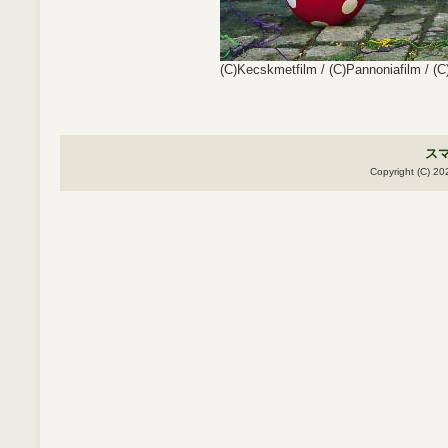
(C)Kecskmetfilm / (C)Pannoniafilm / (C
ス
Copyright (C) 20