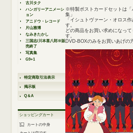
古川タク
※特製ポストカードセットは「
ハンガリーアニメーシ
集」
ョン
「イシュトヴァーン・オロス作
アニドウ・レコード
す。
片山雅博
どの商品をお買い求めになって
なみきたかし
す。
三国志/川本喜八郎※販
DVD-BOXのみをお買いあげ
売終了
写真集
G9+1
特定商取引法表示
掲示板
Q＆A
ショッピングカート
カートの中身
カートは空です。