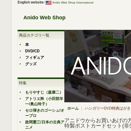
English website:
Anido Web Shop International
Anido Web Shop
商品カテゴリ一覧
本
DVD/CD
フィギュア
グッズ
特集
もりやすじ（森康二）
アトリエ羚（小田部羊
一/奥山玲子）
ホーム
｜
ハンガリーDVD特典はがき
セロ弾きのゴーシュ/オ
ープロ
アニドウからお買いあげの
政岡憲三/日本の古典ア
特製ポストカードセット(非
ニメ